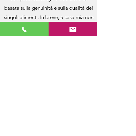
basata sulla genuinità e sulla qualità dei
singoli alimenti. In breve, a casa mia non
è mai esistito un forno a microonde.
Negli anni l'interesse per l'alimentazione
si è trasformato in passione, tanto che
ho deciso di farne una professione e non
potevo scegliere strada migliore.
nutrizionistagherardi@gmail.com